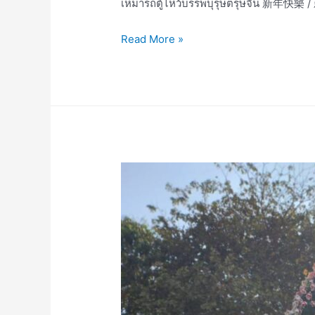
เหมารถตู้ไหว้บรรพบุรุษตรุษจี
เหมา
Read More »
เช่า
รถ
ตู้
ไหว้
บรรพบุรุษ
ตรุษ
จีน
新
年
快
樂
/
新
年