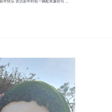
น 新年快樂 / 新年快乐 农历新年时租一辆配有廉价司 …