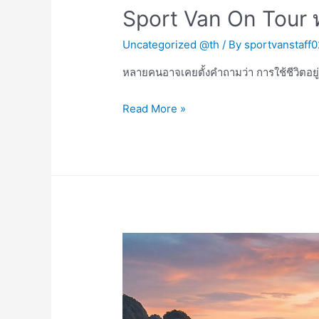
Sport Van On Tour ท
Uncategorized @th
/ By
sportvanstaff0
หลายคนอาจเคยตั้งคำถามว่า การใช้ชีวิตอยู่
เมื่อ
Read More »
“บ้าน”
ไม่
ได้
จำกัด
อยู่
กับ
ที่:
รีวิว
การ
ใช้