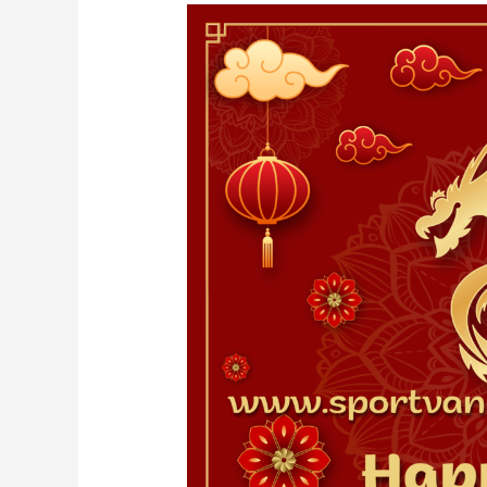
การ
ผจญ
ภัย
สไตล์
ใหม่
ที่
คุณ
กำหนด
เอง
ได้