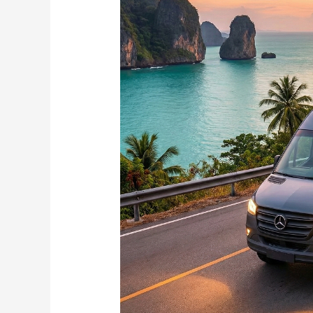
ชีวิต
บน
Sport
Van
On
Tour
ทั่ว
ไทย