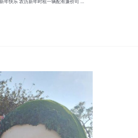
น 新年快樂 / 新年快乐 农历新年时租一辆配有廉价司 …