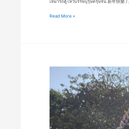
เหมารถตู้ไหว้บรรพบุรุษตรุษจี
เหมา
Read More »
เช่า
รถ
ตู้
ไหว้
บรรพบุรุษ
ตรุษ
จีน
新
年
快
樂
/
新
年