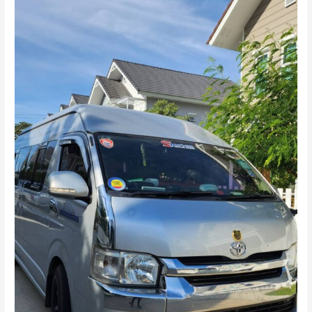
ดี
อย่างไร?