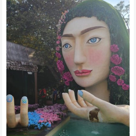
บรรพบุรุษ
ตรุษ
จีน
新
年
快
樂
/
新
年
快
乐