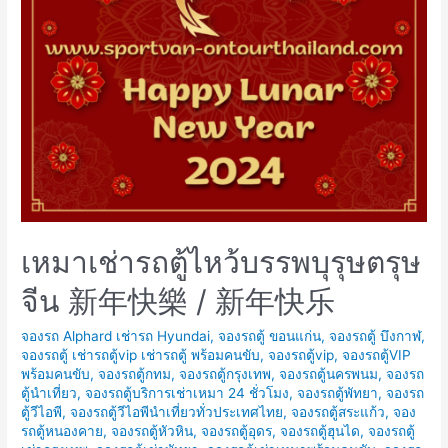
เหมาเช่ารถตู้ไหว้บรรพบุรุษตรุษ
จีน 新年快樂 / 新年快乐
จองรถ Alphard เช่ารถ Hyundai
,
จองรถตู้ ขอนแก่น
,
จองรถตู้ บึงกาฬ
,
จองรถตู้ เช่ารถตู้vip เช่ารถตู้ พร้อมคนขับ
,
จองรถตู้vip
,
จองรถตู้VIP
พร้อมคนขับ
,
จองรถตู้กทม
,
จองรถตู้กรุงเทพ
,
จองรถตู้นครพนม
,
จองรถ
ตู้นำเที่ยว
,
จองรถตู้บริการเช่าเหมา 24 ชั่วโมง
,
จองรถตู้พัทยา
,
จองรถ
ตู้วีไอพี
,
จองรถตู้วีไอพีนำเที่ยวทั่วประเทศไทย
,
จองรถตู้สระแก้ว
,
จอง
รถตู้หนองคาย
,
จองรถตู้หัวหิน
,
จองรถตู้อุดร
,
จองรถตู้ฮุนได
,
จองรถตู้