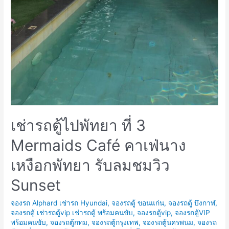
เช่ารถตู้ไปพัทยา ที่ 3
Mermaids Café คาเฟ่นาง
เหงือกพัทยา รับลมชมวิว
Sunset
จองรถ Alphard เช่ารถ Hyundai
,
จองรถตู้ ขอนแก่น
,
จองรถตู้ บึงกาฬ
,
จองรถตู้ เช่ารถตู้vip เช่ารถตู้ พร้อมคนขับ
,
จองรถตู้vip
,
จองรถตู้VIP
พร้อมคนขับ
,
จองรถตู้กทม
,
จองรถตู้กรุงเทพ
,
จองรถตู้นครพนม
,
จองรถ