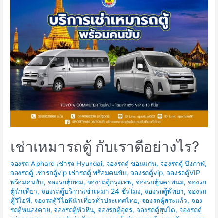
พัทยา
ที่
3
Mermaids
Café
คาเฟ่
นาง
เหงือก
พัทยา
รับ
ลม
ชม
เช่าเหมารถตู้ กับเราดีอย่างไร?
วิว
จองรถ Alphard เช่ารถ Hyundai
,
จองรถตู้ ขอนแก่น
,
จองรถตู้ บึงกาฬ
,
Sunset
จองรถตู้ เช่ารถตู้vip เช่ารถตู้ พร้อมคนขับ
,
จองรถตู้vip
,
จองรถตู้VIP
พร้อมคนขับ
,
จองรถตู้กทม
,
จองรถตู้กรุงเทพ
,
จองรถตู้นครพนม
,
จองรถ
ตู้นำเที่ยว
,
จองรถตู้บริการเช่าเหมา 24 ชั่วโมง
,
จองรถตู้พัทยา
,
จองรถ
ตู้วีไอพี
,
จองรถตู้วีไอพีนำเที่ยวทั่วประเทศไทย
,
จองรถตู้สระแก้ว
,
จอง
รถตู้หนองคาย
,
จองรถตู้หัวหิน
,
จองรถตู้อุดร
,
จองรถตู้ฮุนได
,
จองรถตู้