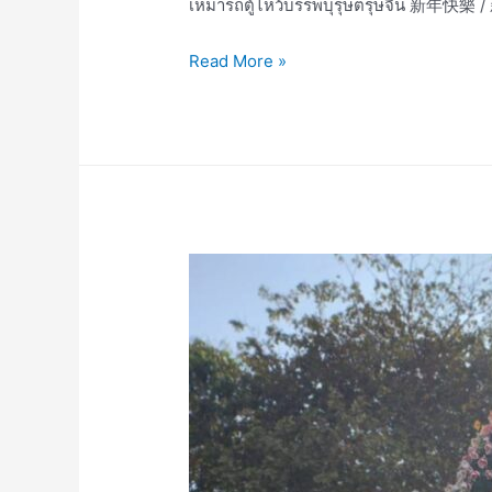
เหมารถตู้ไหว้บรรพบุรุษตรุษจี
เหมา
Read More »
เช่า
รถ
ตู้
ไหว้
บรรพบุรุษ
ตรุษ
จีน
新
年
快
樂
/
新
年