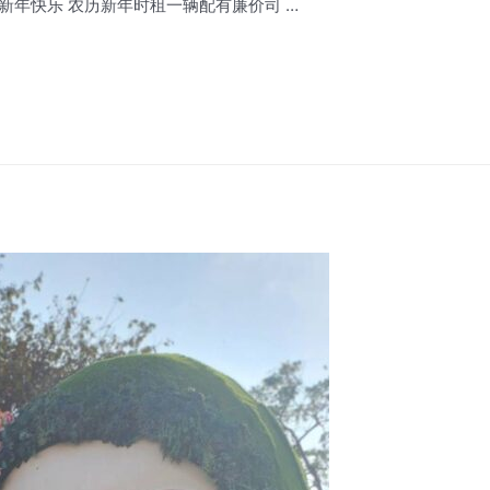
น 新年快樂 / 新年快乐 农历新年时租一辆配有廉价司 …