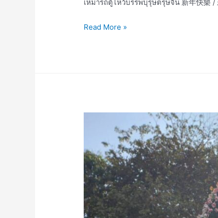
เหมารถตู้ไหว้บรรพบุรุษตรุษจี
เหมา
Read More »
เช่า
รถ
ตู้
ไหว้
บรรพบุรุษ
ตรุษ
จีน
新
年
快
樂
/
新
年