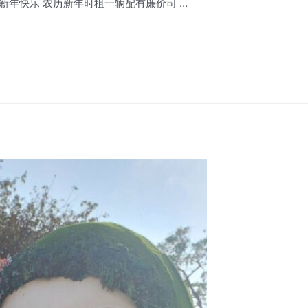
น 新年快樂 / 新年快乐 农历新年时租一辆配有廉价司 …