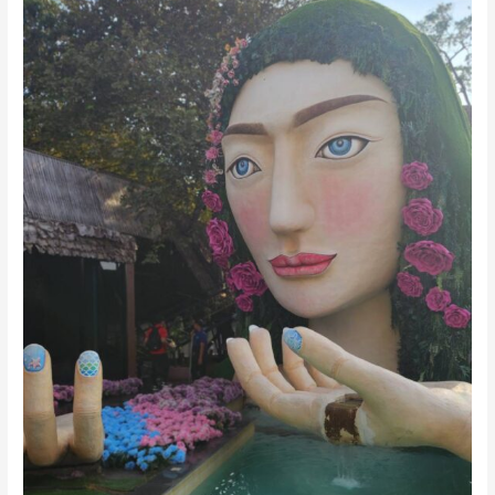
บรรพบุรุษ
ตรุษ
จีน
新
年
快
樂
/
新
年
快
乐