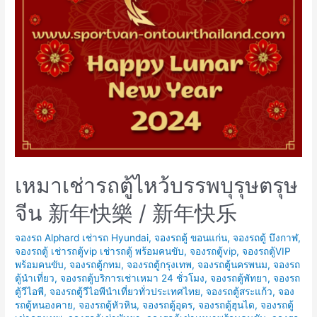
เหมาเช่ารถตู้ไหว้บรรพบุรุษตรุษ
จีน 新年快樂 / 新年快乐
จองรถ Alphard เช่ารถ Hyundai
,
จองรถตู้ ขอนแก่น
,
จองรถตู้ บึงกาฬ
,
จองรถตู้ เช่ารถตู้vip เช่ารถตู้ พร้อมคนขับ
,
จองรถตู้vip
,
จองรถตู้VIP
พร้อมคนขับ
,
จองรถตู้กทม
,
จองรถตู้กรุงเทพ
,
จองรถตู้นครพนม
,
จองรถ
ตู้นำเที่ยว
,
จองรถตู้บริการเช่าเหมา 24 ชั่วโมง
,
จองรถตู้พัทยา
,
จองรถ
ตู้วีไอพี
,
จองรถตู้วีไอพีนำเที่ยวทั่วประเทศไทย
,
จองรถตู้สระแก้ว
,
จอง
รถตู้หนองคาย
,
จองรถตู้หัวหิน
,
จองรถตู้อุดร
,
จองรถตู้ฮุนได
,
จองรถตู้