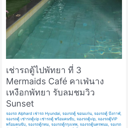
เช่ารถตู้ไปพัทยา ที่ 3
Mermaids Café คาเฟ่นาง
เหงือกพัทยา รับลมชมวิว
Sunset
จองรถ Alphard เช่ารถ Hyundai
,
จองรถตู้ ขอนแก่น
,
จองรถตู้ บึงกาฬ
,
จองรถตู้ เช่ารถตู้vip เช่ารถตู้ พร้อมคนขับ
,
จองรถตู้vip
,
จองรถตู้VIP
พร้อมคนขับ
,
จองรถตู้กทม
,
จองรถตู้กรุงเทพ
,
จองรถตู้นครพนม
,
จองรถ