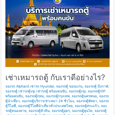
พัทยา
ที่
3
Mermaids
Café
คาเฟ่
นาง
เหงือก
พัทยา
รับ
ลม
ชม
เช่าเหมารถตู้ กับเราดีอย่างไร?
วิว
จองรถ Alphard เช่ารถ Hyundai
,
จองรถตู้ ขอนแก่น
,
จองรถตู้ บึงกาฬ
,
Sunset
จองรถตู้ เช่ารถตู้vip เช่ารถตู้ พร้อมคนขับ
,
จองรถตู้vip
,
จองรถตู้VIP
พร้อมคนขับ
,
จองรถตู้กทม
,
จองรถตู้กรุงเทพ
,
จองรถตู้นครพนม
,
จองรถ
ตู้นำเที่ยว
,
จองรถตู้บริการเช่าเหมา 24 ชั่วโมง
,
จองรถตู้พัทยา
,
จองรถ
ตู้วีไอพี
,
จองรถตู้วีไอพีนำเที่ยวทั่วประเทศไทย
,
จองรถตู้สระแก้ว
,
จอง
รถตู้หนองคาย
,
จองรถตู้หัวหิน
,
จองรถตู้อุดร
,
จองรถตู้ฮุนได
,
จองรถตู้