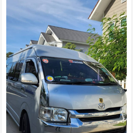
ดี
อย่างไร?